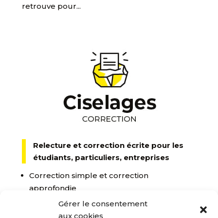
retrouve pour...
Relecture et correction écrite pour les
étudiants, particuliers, entreprises
Correction simple et correction
approfondie
Pour tous vos textes : article, roman,
Gérer le consentement
mémoire, thèse, etc.
aux cookies